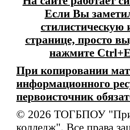
На сайте работает с
Если Вы замети
стилистическую 
странице, просто 
нажмите Ctrl+En
При копировании мат
информационного рес
первоисточник обязат
© 2026 ТОГБПОУ "При
колледж". Все права з