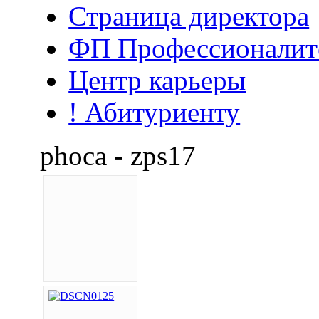
Страница директора
ФП Профессионалит
Центр карьеры
! Абитуриенту
phoca - zps17